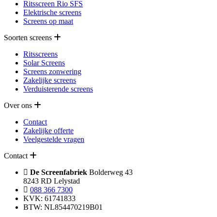
Ritsscreen Rio SFS
Elektrische screens
Screens op maat
Soorten screens
Ritsscreens
Solar Screens
Screens zonwering
Zakelijke screens
Verduisterende screens
Over ons
Contact
Zakelijke offerte
Veelgestelde vragen
Contact
De Screenfabriek
Bolderweg 43
8243 RD Lelystad
088 366 7300
KVK: 61741833
BTW: NL854470219B01