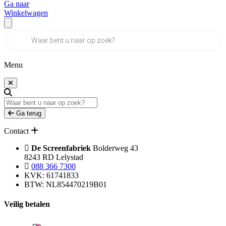
Ga naar
Winkelwagen
Producten
zoeken
Menu
Ga terug
Contact
De Screenfabriek
Bolderweg 43
8243 RD Lelystad
088 366 7300
KVK: 61741833
BTW: NL854470219B01
Veilig betalen