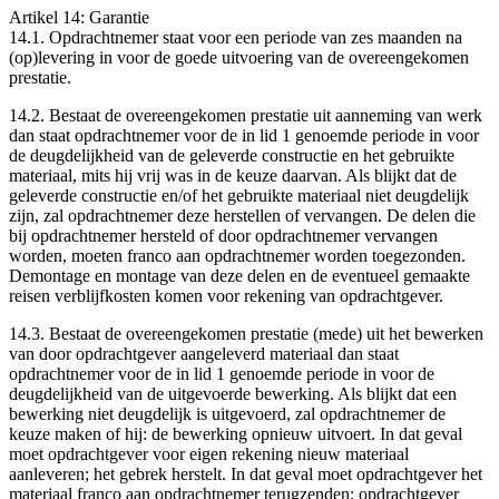
Artikel 14: Garantie
14.1. Opdrachtnemer staat voor een periode van zes maanden na
(op)levering in voor de goede uitvoering van de overeengekomen
prestatie.
14.2. Bestaat de overeengekomen prestatie uit aanneming van werk
dan staat opdrachtnemer voor de in lid 1 genoemde periode in voor
de deugdelijkheid van de geleverde constructie en het gebruikte
materiaal, mits hij vrij was in de keuze daarvan. Als blijkt dat de
geleverde constructie en/of het gebruikte materiaal niet deugdelijk
zijn, zal opdrachtnemer deze herstellen of vervangen. De delen die
bij opdrachtnemer hersteld of door opdrachtnemer vervangen
worden, moeten franco aan opdrachtnemer worden toegezonden.
Demontage en montage van deze delen en de eventueel gemaakte
reis­en verblijfkosten komen voor rekening van opdrachtgever.
14.3. Bestaat de overeengekomen prestatie (mede) uit het bewerken
van door opdrachtgever aangeleverd materiaal dan staat
opdrachtnemer voor de in lid 1 genoemde periode in voor de
deugdelijkheid van de uitgevoerde bewerking. Als blijkt dat een
bewerking niet deugdelijk is uitgevoerd, zal opdrachtnemer de
keuze maken of hij: ­de bewerking opnieuw uitvoert. In dat geval
moet opdrachtgever voor eigen rekening nieuw materiaal
aanleveren; ­het gebrek herstelt. In dat geval moet opdrachtgever het
materiaal franco aan opdrachtnemer terugzenden; ­opdrachtgever