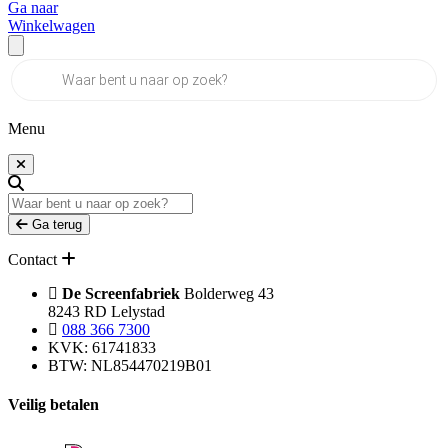
Ga naar
Winkelwagen
Producten
zoeken
Menu
Ga terug
Contact
De Screenfabriek
Bolderweg 43
8243 RD Lelystad
088 366 7300
KVK: 61741833
BTW: NL854470219B01
Veilig betalen