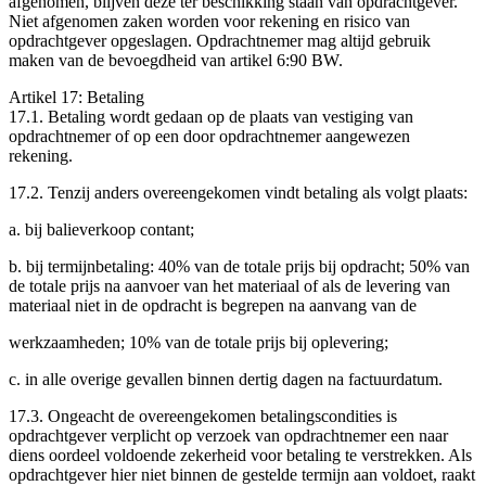
afgenomen, blijven deze ter beschikking staan van opdrachtgever.
Niet afgenomen zaken worden voor rekening en risico van
opdrachtgever opgeslagen. Opdrachtnemer mag altijd gebruik
maken van de bevoegdheid van artikel 6:90 BW.
Artikel 17: Betaling
17.1. Betaling wordt gedaan op de plaats van vestiging van
opdrachtnemer of op een door opdrachtnemer aangewezen
rekening.
17.2. Tenzij anders overeengekomen vindt betaling als volgt plaats:
a. bij balieverkoop contant;
b. bij termijnbetaling: ­40% van de totale prijs bij opdracht; ­50% van
de totale prijs na aanvoer van het materiaal of als de levering van
materiaal niet in de opdracht is begrepen na aanvang van de
werkzaamheden; ­10% van de totale prijs bij oplevering;
c. in alle overige gevallen binnen dertig dagen na factuurdatum.
17.3. Ongeacht de overeengekomen betalingscondities is
opdrachtgever verplicht op verzoek van opdrachtnemer een naar
diens oordeel voldoende zekerheid voor betaling te verstrekken. Als
opdrachtgever hier niet binnen de gestelde termijn aan voldoet, raakt