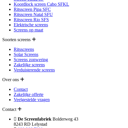
Koordlock screen Cabo SFKL
Ritsscreen Pipa SFC
Ritsscreen Natal SFU
Ritsscreen Rio SFS
Elektrische screens
Screens op maat
Soorten screens
Ritsscreens
Solar Screens
Screens zonwering
Zakelijke screens
Verduisterende screens
Over ons
Contact
Zakelijke offerte
Veelgestelde vragen
Contact
De Screenfabriek
Bolderweg 43
8243 RD Lelystad