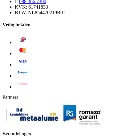
088 366 7300
KVK: 61741833
BTW: NL854470219B01
Veilig betalen
Partners
Beoordelingen