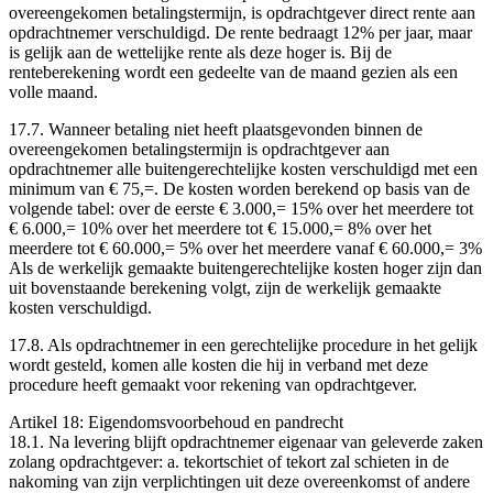
overeengekomen betalingstermijn, is opdrachtgever direct rente aan
opdrachtnemer verschuldigd. De rente bedraagt 12% per jaar, maar
is gelijk aan de wettelijke rente als deze hoger is. Bij de
renteberekening wordt een gedeelte van de maand gezien als een
volle maand.
17.7. Wanneer betaling niet heeft plaatsgevonden binnen de
overeengekomen betalingstermijn is opdrachtgever aan
opdrachtnemer alle buitengerechtelijke kosten verschuldigd met een
minimum van € 75,=. De kosten worden berekend op basis van de
volgende tabel: ­over de eerste € 3.000,= 15% ­over het meerdere tot
€ 6.000,= 10% ­over het meerdere tot € 15.000,= 8% ­over het
meerdere tot € 60.000,= 5% ­over het meerdere vanaf € 60.000,= 3%
Als de werkelijk gemaakte buitengerechtelijke kosten hoger zijn dan
uit bovenstaande berekening volgt, zijn de werkelijk gemaakte
kosten verschuldigd.
17.8. Als opdrachtnemer in een gerechtelijke procedure in het gelijk
wordt gesteld, komen alle kosten die hij in verband met deze
procedure heeft gemaakt voor rekening van opdrachtgever.
Artikel 18: Eigendomsvoorbehoud en pandrecht
18.1. Na levering blijft opdrachtnemer eigenaar van geleverde zaken
zolang opdrachtgever: a. tekortschiet of tekort zal schieten in de
nakoming van zijn verplichtingen uit deze overeenkomst of andere