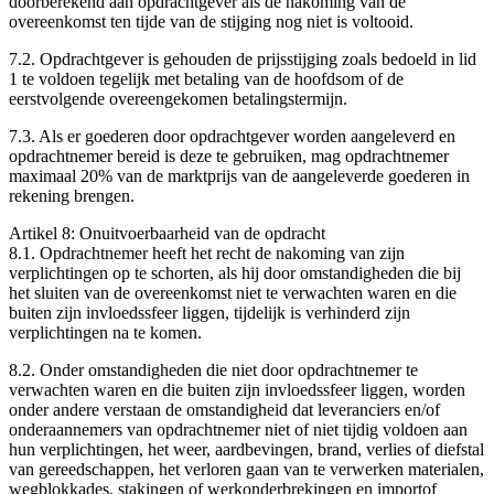
doorberekend aan opdrachtgever als de nakoming van de
overeenkomst ten tijde van de stijging nog niet is voltooid.
7.2. Opdrachtgever is gehouden de prijsstijging zoals bedoeld in lid
1 te voldoen tegelijk met betaling van de hoofdsom of de
eerstvolgende overeengekomen betalingstermijn.
7.3. Als er goederen door opdrachtgever worden aangeleverd en
opdrachtnemer bereid is deze te gebruiken, mag opdrachtnemer
maximaal 20% van de marktprijs van de aangeleverde goederen in
rekening brengen.
Artikel 8: Onuitvoerbaarheid van de opdracht
8.1. Opdrachtnemer heeft het recht de nakoming van zijn
verplichtingen op te schorten, als hij door omstandigheden die bij
het sluiten van de overeenkomst niet te verwachten waren en die
buiten zijn invloedssfeer liggen, tijdelijk is verhinderd zijn
verplichtingen na te komen.
8.2. Onder omstandigheden die niet door opdrachtnemer te
verwachten waren en die buiten zijn invloedssfeer liggen, worden
onder andere verstaan de omstandigheid dat leveranciers en/of
onderaannemers van opdrachtnemer niet of niet tijdig voldoen aan
hun verplichtingen, het weer, aardbevingen, brand, verlies of diefstal
van gereedschappen, het verloren gaan van te verwerken materialen,
wegblokkades, stakingen of werkonderbrekingen en import­of