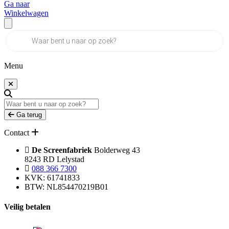
Ga naar
Winkelwagen
Producten
zoeken
Menu
Ga terug
Contact
De Screenfabriek
Bolderweg 43
8243 RD Lelystad
088 366 7300
KVK: 61741833
BTW: NL854470219B01
Veilig betalen