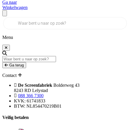
Ga naar
Winkelwagen
Producten
zoeken
Menu
Ga terug
Contact
De Screenfabriek
Bolderweg 43
8243 RD Lelystad
088 366 7300
KVK: 61741833
BTW: NL854470219B01
Veilig betalen