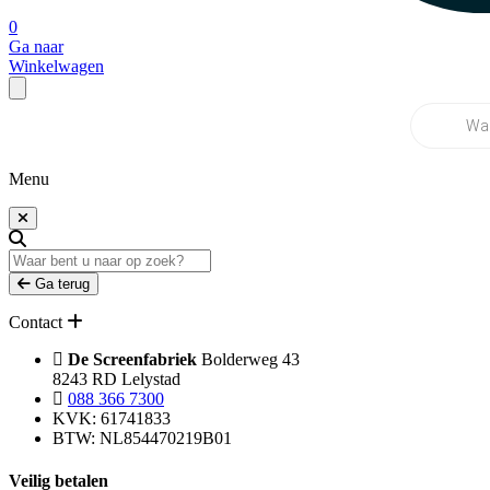
0
Ga naar
Winkelwagen
Producten
zoeken
Menu
Ga terug
Contact
De Screenfabriek
Bolderweg 43
8243 RD Lelystad
088 366 7300
KVK: 61741833
BTW: NL854470219B01
Veilig betalen