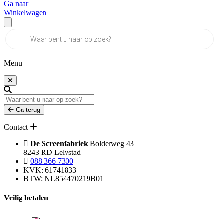
Ga naar
Winkelwagen
Producten
zoeken
Menu
Ga terug
Contact
De Screenfabriek
Bolderweg 43
8243 RD Lelystad
088 366 7300
KVK: 61741833
BTW: NL854470219B01
Veilig betalen