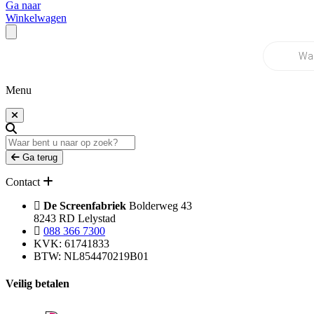
Ga naar
Winkelwagen
Producten
zoeken
Menu
Ga terug
Contact
De Screenfabriek
Bolderweg 43
8243 RD Lelystad
088 366 7300
KVK: 61741833
BTW: NL854470219B01
Veilig betalen