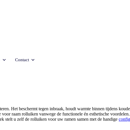
e
Contact
isteren. Het beschermt tegen inbraak, houdt warmte binnen tijdens kou
r voor raam rolluiken vanwege de functionele én esthetische voordelen.
riek stelt u zelf de rolluiken voor uw ramen samen met de handige
config