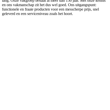
lang.
Onze
vakgroep
bestaat
al
meer
dan
150
jaar.
Met
onze
kennis
en
ons
vakmanschap
zit
het
dus
wel
goed.
Ons
uitgangspunt:
functionele
en
fraaie
producten
voor
een
messcherpe
prijs,
snel
geleverd
en
een
serviceniveau
zoals
het
hoort.