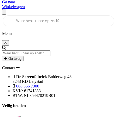
Ga naar
Winkelwagen
Producten
zoeken
Menu
Ga terug
Contact
De Screenfabriek
Bolderweg 43
8243 RD Lelystad
088 366 7300
KVK: 61741833
BTW: NL854470219B01
Veilig betalen